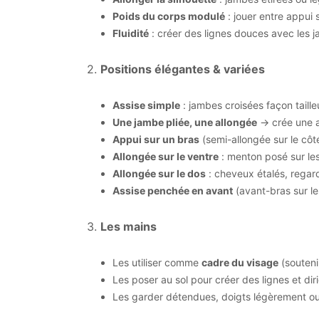
Poids du corps modulé
: jouer entre appui 
Fluidité
: créer des lignes douces avec les ja
2.
Positions élégantes & variées
Assise simple
: jambes croisées façon taille
Une jambe pliée, une allongée
→ crée une as
Appui sur un bras
(semi-allongée sur le côté
Allongée sur le ventre
: menton posé sur les
Allongée sur le dos
: cheveux étalés, regard
Assise penchée en avant
(avant-bras sur l
3.
Les mains
Les utiliser comme
cadre du visage
(soutenir
Les poser au sol pour créer des lignes et dirig
Les garder détendues, doigts légèrement ouve