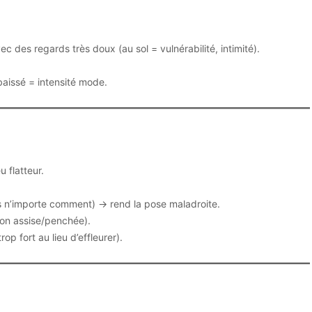
ec des regards très doux (au sol = vulnérabilité, intimité).
issé = intensité mode.
 flatteur.
 n’importe comment) → rend la pose maladroite.
ion assise/penchée).
op fort au lieu d’effleurer).