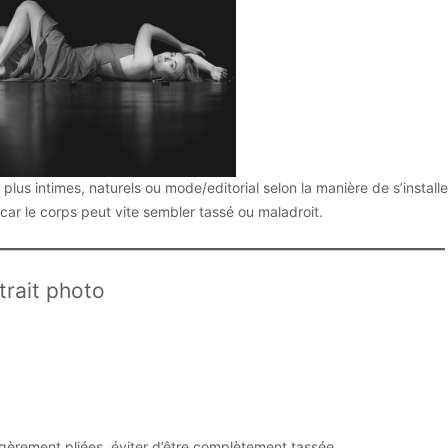
lus intimes, naturels ou mode/editorial selon la manière de s’installe
i car le corps peut vite sembler tassé ou maladroit.
rait photo
égèrement pliées, éviter d’être complètement tassée.