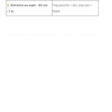
Distance au sujet : 80 cm
Trop proche = dur, trop loin =
– 1 m
faible
ACTUALITE
PEUR DE L’IA ?
L’IA EN PHOTOGRAPHIE
l’IA Ps & Lr
UN PORTRAIT PHOTOGRAPHIQUE