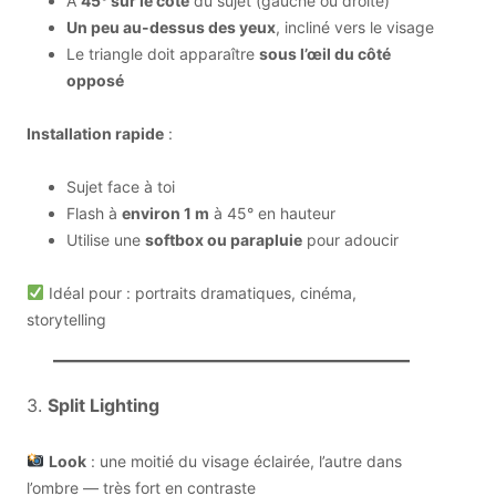
À
45° sur le côté
du sujet (gauche ou droite)
Un peu au-dessus des yeux
, incliné vers le visage
Le triangle doit apparaître
sous l’œil du côté
opposé
Installation rapide
:
Sujet face à toi
Flash à
environ 1 m
à 45° en hauteur
Utilise une
softbox ou parapluie
pour adoucir
Idéal pour : portraits dramatiques, cinéma,
storytelling
3.
Split Lighting
Look
: une moitié du visage éclairée, l’autre dans
l’ombre — très fort en contraste