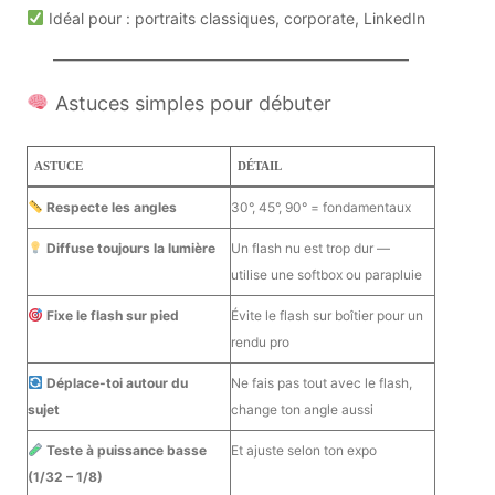
Idéal pour : portraits classiques, corporate, LinkedIn
Astuces simples pour débuter
ASTUCE
DÉTAIL
Respecte les angles
30°, 45°, 90° = fondamentaux
Diffuse toujours la lumière
Un flash nu est trop dur —
utilise une softbox ou parapluie
Fixe le flash sur pied
Évite le flash sur boîtier pour un
rendu pro
Déplace-toi autour du
Ne fais pas tout avec le flash,
sujet
change ton angle aussi
Teste à puissance basse
Et ajuste selon ton expo
(1/32 – 1/8)