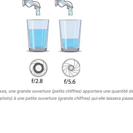
xes, une grande ouverture (petits chiffres) apportera une quantité d
photo) à une petite ouverture (grands chiffres) qui elle laissera pass
e (au risque de sous-exposer la photo)