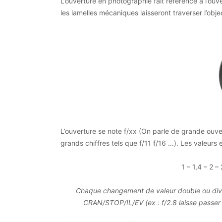
L’ouverture en photographie fait référence à l’ouve
les lamelles mécaniques laisseront traverser l’obje
L’ouverture se note f/xx (On parle de grande ouver
grands chiffres tels que f/11 f/16 …). Les valeurs 
1 – 1,4 – 2 –
Chaque changement de valeur double ou divis
CRAN/STOP/IL/EV (ex : f/2.8 laisse passer 