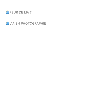
PEUR DE L’IA ?
L’IA EN PHOTOGRAPHIE
l’IA Ps & Lr
UN PORTRAIT PHOTOGRAPHIQUE
SEANCE 3 : PROFONDEUR DE CHAMP
AGENDA
Pas d'événement