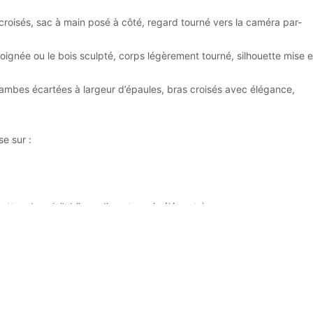
roisés, sac à main posé à côté, regard tourné vers la caméra par-
 poignée ou le bois sculpté, corps légèrement tourné, silhouette mise 
ambes écartées à largeur d’épaules, bras croisés avec élégance,
se sur :
ettes de soleil, bijoux discrets mais élégants)
icy