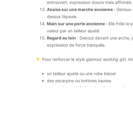
entrouvert, expression douce mais affirmée.
Assise sur une marche ancienne
: Genoux c
dessus l’épaule.
Main sur une porte ancienne
: Elle frôle la
valeur par un tailleur ajusté.
Regard au loin
: Debout devant une arche, j
expression de force tranquille.
Pour renforcer le style glamour
working girl
, mi
un tailleur ajusté ou une robe blazer
des escarpins ou bottines hautes
accessoires subtils (sac à main structuré, lun
Copyright : Club Photo Bettonnais Objectif Image .
Privacy Pol