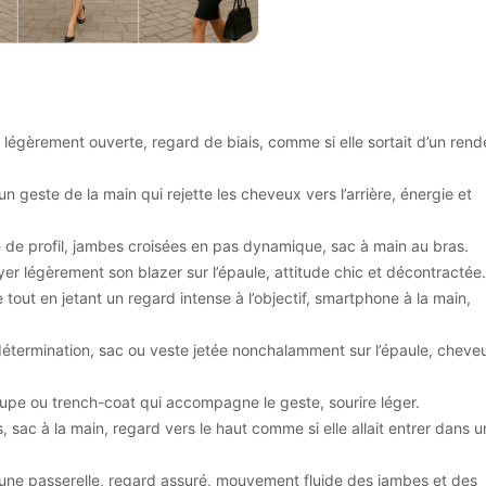
e légèrement ouverte, regard de biais, comme si elle sortait d’un rend
n geste de la main qui rejette les cheveux vers l’arrière, énergie et
e de profil, jambes croisées en pas dynamique, sac à main au bras.
oyer légèrement son blazer sur l’épaule, attitude chic et décontractée.
tout en jetant un regard intense à l’objectif, smartphone à la main,
détermination, sac ou veste jetée nonchalamment sur l’épaule, cheve
 jupe ou trench-coat qui accompagne le geste, sourire léger.
s, sac à la main, regard vers le haut comme si elle allait entrer dans u
 une passerelle, regard assuré, mouvement fluide des jambes et des