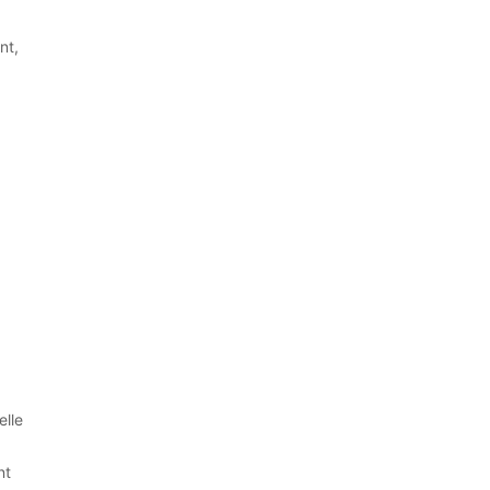
nt,
elle
nt