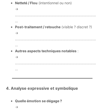
Netteté / Flou
(intentionnel ou non)
→
………………………………………………………………………
…
Post-traitement / retouche
(visible ? discret ?)
→
………………………………………………………………………
…
Autres aspects techniques notables
:
→
………………………………………………………………………
…
4. Analyse expressive et symbolique
Quelle émotion se dégage ?
→