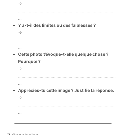
→
………………………………………………………………………
…
Y a-t-il des limites ou des faiblesses ?
→
………………………………………………………………………
…
Cette photo t’évoque-t-elle quelque chose ?
Pourquoi ?
→
………………………………………………………………………
…
Apprécies-tu cette image ? Justifie ta réponse.
→
………………………………………………………………………
…